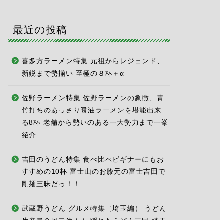
最近の投稿
喜多方ラーメン特集 元祖からレジェンド、
新鋭まで勢揃い 至極の８杯＋α
佐野ラーメン特集 佐野ラーメンの象徴、青
竹打ちのあっさり醤油ラーメンを堪能出来
る8杯 老舗から勢いのある一大勢力まで一挙
紹介
吉田のうどん特集 食べ比べビギナーにもお
すすめの10杯 富士山のお膝元の富士吉田で
剛麺三昧だっ！！
武蔵野うどん グルメ特集（埼玉編） うどん