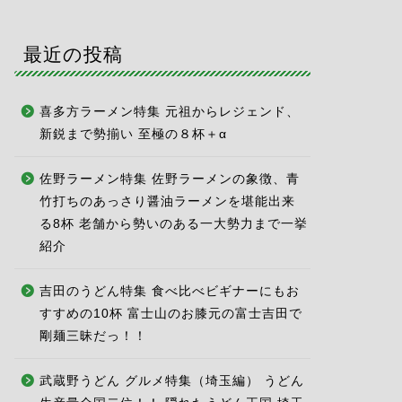
最近の投稿
喜多方ラーメン特集 元祖からレジェンド、
新鋭まで勢揃い 至極の８杯＋α
佐野ラーメン特集 佐野ラーメンの象徴、青
竹打ちのあっさり醤油ラーメンを堪能出来
る8杯 老舗から勢いのある一大勢力まで一挙
紹介
吉田のうどん特集 食べ比べビギナーにもお
すすめの10杯 富士山のお膝元の富士吉田で
剛麺三昧だっ！！
武蔵野うどん グルメ特集（埼玉編） うどん