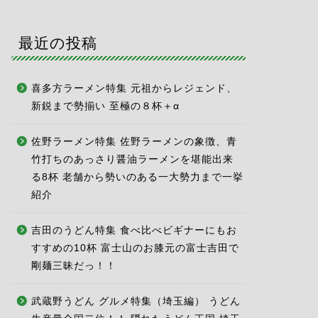
最近の投稿
喜多方ラーメン特集 元祖からレジェンド、
新鋭まで勢揃い 至極の８杯＋α
佐野ラーメン特集 佐野ラーメンの象徴、青
竹打ちのあっさり醤油ラーメンを堪能出来
る8杯 老舗から勢いのある一大勢力まで一挙
紹介
吉田のうどん特集 食べ比べビギナーにもお
すすめの10杯 富士山のお膝元の富士吉田で
剛麺三昧だっ！！
武蔵野うどん グルメ特集（埼玉編） うどん