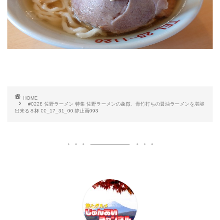
HOME
#0228 佐野ラーメン 特集 佐野ラーメンの象徴、青竹打ちの醤油ラーメンを堪能
出来る８杯.00_17_31_00.静止画093