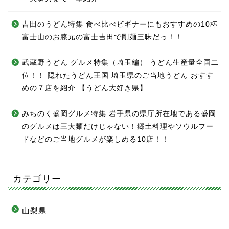
吉田のうどん特集 食べ比べビギナーにもおすすめの10杯
富士山のお膝元の富士吉田で剛麺三昧だっ！！
武蔵野うどん グルメ特集（埼玉編） うどん生産量全国二
位！！ 隠れたうどん王国 埼玉県のご当地うどん おすす
めの７店を紹介 【うどん大好き県】
みちのく盛岡グルメ特集 岩手県の県庁所在地である盛岡
のグルメは三大麺だけじゃない！郷土料理やソウルフー
ドなどのご当地グルメが楽しめる10店！！
カテゴリー
山梨県