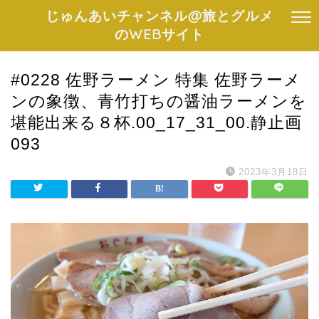
じゅんあいチャンネル@旅とグルメ
のWEBサイト
#0228 佐野ラーメン 特集 佐野ラーメ
ンの象徴、青竹打ちの醤油ラーメンを
堪能出来る８杯.00_17_31_00.静止画
093
2023年3月18日