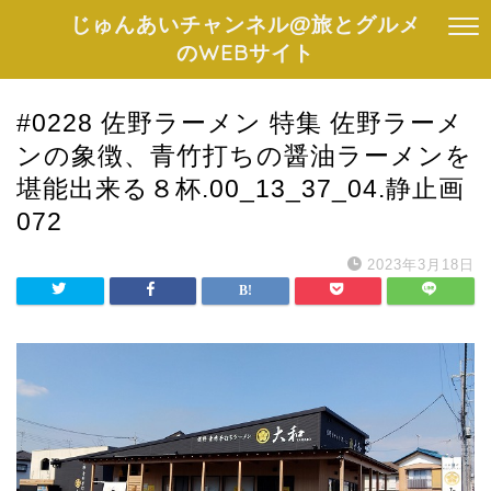
じゅんあいチャンネル@旅とグルメ
のWEBサイト
#0228 佐野ラーメン 特集 佐野ラーメ
ンの象徴、青竹打ちの醤油ラーメンを
堪能出来る８杯.00_13_37_04.静止画
072
2023年3月18日