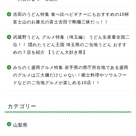
吉田のうどん特集 食べ比べビギナーにもおすすめの10杯
富士山のお膝元の富士吉田で剛麺三昧だっ！！
武蔵野うどん グルメ特集（埼玉編） うどん生産量全国二
位！！ 隠れたうどん王国 埼玉県のご当地うどん おすす
めの７店を紹介 【うどん大好き県】
みちのく盛岡グルメ特集 岩手県の県庁所在地である盛岡
のグルメは三大麺だけじゃない！郷土料理やソウルフー
ドなどのご当地グルメが楽しめる10店！！
カテゴリー
山梨県