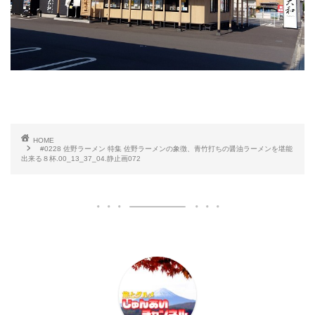
HOME
#0228 佐野ラーメン 特集 佐野ラーメンの象徴、青竹打ちの醤油ラーメンを堪能
出来る８杯.00_13_37_04.静止画072