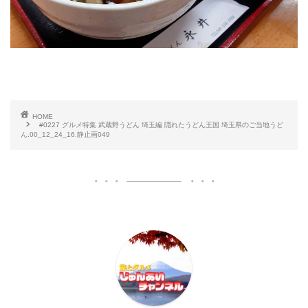
HOME
#0227 グルメ特集 武蔵野うどん 埼玉編 隠れたうどん王国 埼玉県のご当地うど
ん.00_12_24_16.静止画049