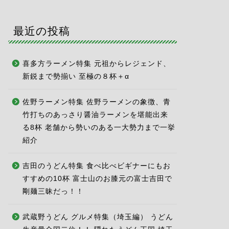
最近の投稿
喜多方ラーメン特集 元祖からレジェンド、
新鋭まで勢揃い 至極の８杯＋α
佐野ラーメン特集 佐野ラーメンの象徴、青
竹打ちのあっさり醤油ラーメンを堪能出来
る8杯 老舗から勢いのある一大勢力まで一挙
紹介
吉田のうどん特集 食べ比べビギナーにもお
すすめの10杯 富士山のお膝元の富士吉田で
剛麺三昧だっ！！
武蔵野うどん グルメ特集（埼玉編） うどん