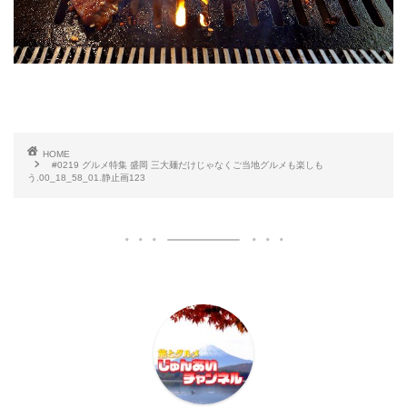
HOME
#0219 グルメ特集 盛岡 三大麺だけじゃなくご当地グルメも楽しも
う.00_18_58_01.静止画123