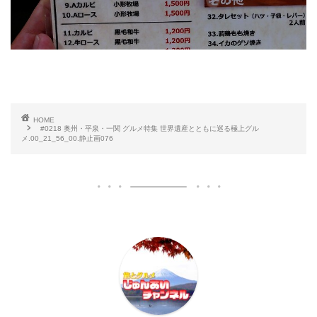
HOME
#0218 奥州・平泉・一関 グルメ特集 世界遺産とともに巡る極上グル
メ.00_21_56_00.静止画076