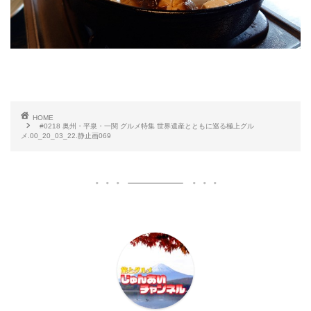
HOME
#0218 奥州・平泉・一関 グルメ特集 世界遺産とともに巡る極上グル
メ.00_20_03_22.静止画069