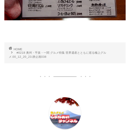
HOME
#0218 奥州・平泉・一関 グルメ特集 世界遺産とともに巡る極上グル
メ.00_12_20_23.静止画038