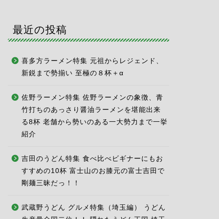
最近の投稿
喜多方ラーメン特集 元祖からレジェンド、
新鋭まで勢揃い 至極の８杯＋α
佐野ラーメン特集 佐野ラーメンの象徴、青
竹打ちのあっさり醤油ラーメンを堪能出来
る8杯 老舗から勢いのある一大勢力まで一挙
紹介
吉田のうどん特集 食べ比べビギナーにもお
すすめの10杯 富士山のお膝元の富士吉田で
剛麺三昧だっ！！
武蔵野うどん グルメ特集（埼玉編） うどん