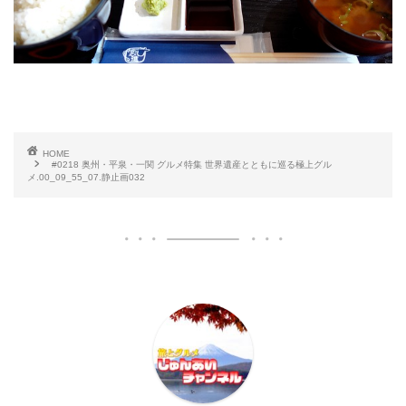
HOME
#0218 奥州・平泉・一関 グルメ特集 世界遺産とともに巡る極上グル
メ.00_09_55_07.静止画032