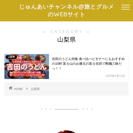
じゅんあいチャンネル@旅とグルメ
のWEBサイト
― CATEGORY ―
山梨県
山梨県
吉田のうどん特集 食べ比べビギナーにもおすすめ
の10杯 富士山のお膝元の富士吉田で剛麺三昧だ
っ！！
2023年3月12日
HOME
山梨県