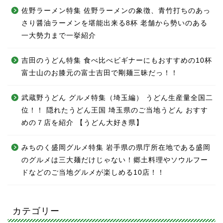
佐野ラーメン特集 佐野ラーメンの象徴、青竹打ちのあっ
さり醤油ラーメンを堪能出来る8杯 老舗から勢いのある
一大勢力まで一挙紹介
吉田のうどん特集 食べ比べビギナーにもおすすめの10杯
富士山のお膝元の富士吉田で剛麺三昧だっ！！
武蔵野うどん グルメ特集（埼玉編） うどん生産量全国二
位！！ 隠れたうどん王国 埼玉県のご当地うどん おすす
めの７店を紹介 【うどん大好き県】
みちのく盛岡グルメ特集 岩手県の県庁所在地である盛岡
のグルメは三大麺だけじゃない！郷土料理やソウルフー
ドなどのご当地グルメが楽しめる10店！！
カテゴリー