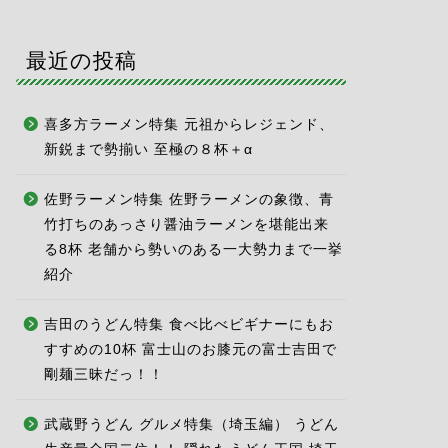
最近の投稿
喜多方ラーメン特集 元祖からレジェンド、
新鋭まで勢揃い 至極の８杯＋α
佐野ラーメン特集 佐野ラーメンの象徴、青
竹打ちのあっさり醤油ラーメンを堪能出来
る8杯 老舗から勢いのある一大勢力まで一挙
紹介
吉田のうどん特集 食べ比べビギナーにもお
すすめの10杯 富士山のお膝元の富士吉田で
剛麺三昧だっ！！
武蔵野うどん グルメ特集（埼玉編） うどん