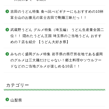
吉田のうどん特集 食べ比べビギナーにもおすすめの10杯
富士山のお膝元の富士吉田で剛麺三昧だっ！！
武蔵野うどん グルメ特集（埼玉編） うどん生産量全国二
位！！ 隠れたうどん王国 埼玉県のご当地うどん おすす
めの７店を紹介 【うどん大好き県】
みちのく盛岡グルメ特集 岩手県の県庁所在地である盛岡
のグルメは三大麺だけじゃない！郷土料理やソウルフー
ドなどのご当地グルメが楽しめる10店！！
カテゴリー
山梨県