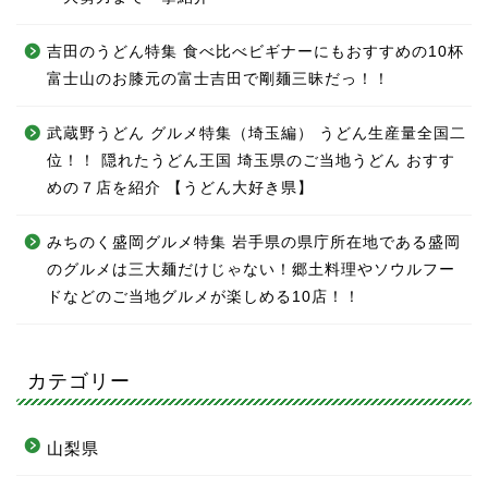
吉田のうどん特集 食べ比べビギナーにもおすすめの10杯
富士山のお膝元の富士吉田で剛麺三昧だっ！！
武蔵野うどん グルメ特集（埼玉編） うどん生産量全国二
位！！ 隠れたうどん王国 埼玉県のご当地うどん おすす
めの７店を紹介 【うどん大好き県】
みちのく盛岡グルメ特集 岩手県の県庁所在地である盛岡
のグルメは三大麺だけじゃない！郷土料理やソウルフー
ドなどのご当地グルメが楽しめる10店！！
カテゴリー
山梨県