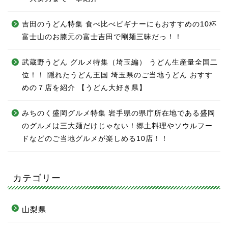
吉田のうどん特集 食べ比べビギナーにもおすすめの10杯
富士山のお膝元の富士吉田で剛麺三昧だっ！！
武蔵野うどん グルメ特集（埼玉編） うどん生産量全国二
位！！ 隠れたうどん王国 埼玉県のご当地うどん おすす
めの７店を紹介 【うどん大好き県】
みちのく盛岡グルメ特集 岩手県の県庁所在地である盛岡
のグルメは三大麺だけじゃない！郷土料理やソウルフー
ドなどのご当地グルメが楽しめる10店！！
カテゴリー
山梨県