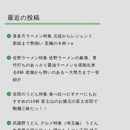
最近の投稿
喜多方ラーメン特集 元祖からレジェンド、
新鋭まで勢揃い 至極の８杯＋α
佐野ラーメン特集 佐野ラーメンの象徴、青
竹打ちのあっさり醤油ラーメンを堪能出来
る8杯 老舗から勢いのある一大勢力まで一挙
紹介
吉田のうどん特集 食べ比べビギナーにもお
すすめの10杯 富士山のお膝元の富士吉田で
剛麺三昧だっ！！
武蔵野うどん グルメ特集（埼玉編） うどん