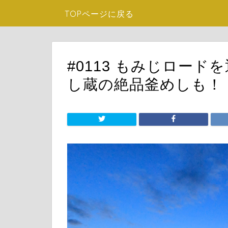
TOPページに戻る
#0113 もみじロー
し蔵の絶品釜めしも！！.0