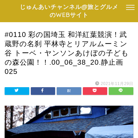
じゅんあいチャンネル@旅とグルメ
のWEBサイト
#0110 彩の国埼玉 和洋紅葉競演！武
蔵野の名刹 平林寺とリアルムーミン
谷 トーベ・ヤンソンあけぼの子ども
の森公園！！.00_06_38_20.静止画
025
2021年11月29日