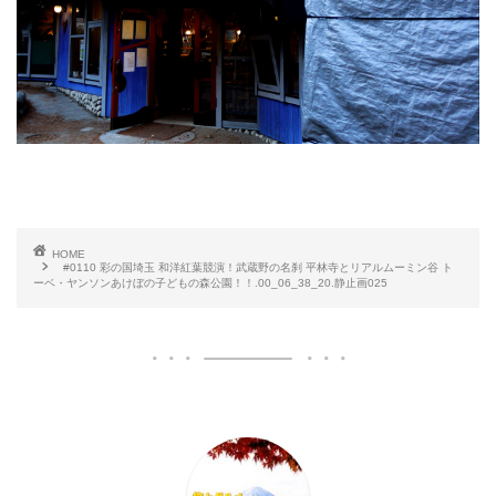
HOME
#0110 彩の国埼玉 和洋紅葉競演！武蔵野の名刹 平林寺とリアルムーミン谷 ト
ーベ・ヤンソンあけぼの子どもの森公園！！.00_06_38_20.静止画025