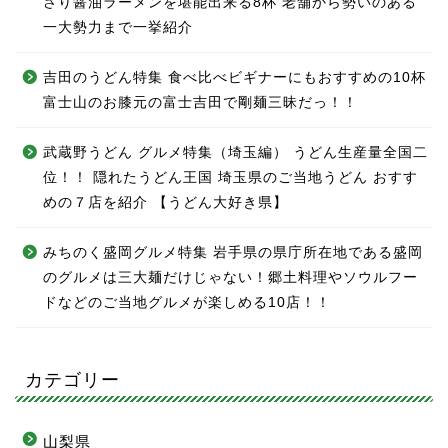
さり醤油ラーメンを堪能出来る8杯 老舗から勢いのある
一大勢力まで一挙紹介
吉田のうどん特集 食べ比べビギナーにもおすすめの10杯
富士山のお膝元の富士吉田で剛麺三昧だっ！！
武蔵野うどん グルメ特集（埼玉編） うどん生産量全国二
位！！ 隠れたうどん王国 埼玉県のご当地うどん おすす
めの７店を紹介 【うどん大好き県】
みちのく盛岡グルメ特集 岩手県の県庁所在地である盛岡
のグルメは三大麺だけじゃない！郷土料理やソウルフー
ドなどのご当地グルメが楽しめる10店！！
カテゴリー
山梨県