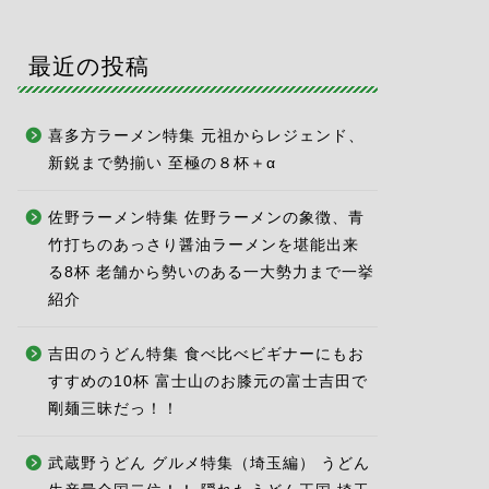
最近の投稿
喜多方ラーメン特集 元祖からレジェンド、
新鋭まで勢揃い 至極の８杯＋α
佐野ラーメン特集 佐野ラーメンの象徴、青
竹打ちのあっさり醤油ラーメンを堪能出来
る8杯 老舗から勢いのある一大勢力まで一挙
紹介
吉田のうどん特集 食べ比べビギナーにもお
すすめの10杯 富士山のお膝元の富士吉田で
剛麺三昧だっ！！
武蔵野うどん グルメ特集（埼玉編） うどん