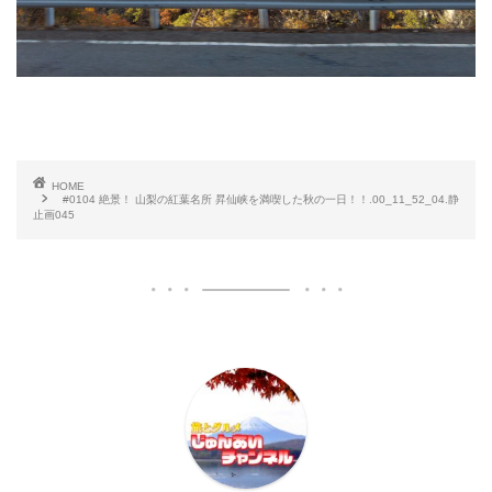
HOME
#0104 絶景！ 山梨の紅葉名所 昇仙峡を満喫した秋の一日！！.00_11_52_04.静
止画045