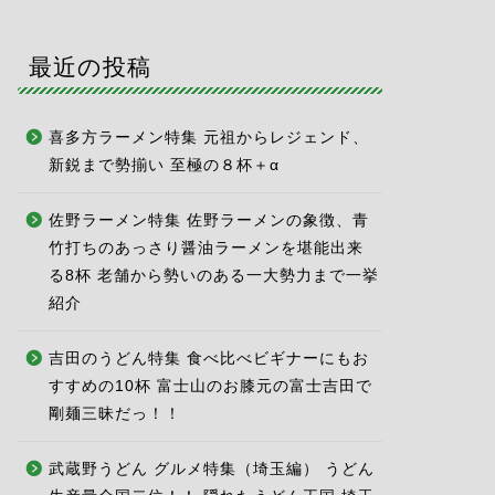
最近の投稿
喜多方ラーメン特集 元祖からレジェンド、
新鋭まで勢揃い 至極の８杯＋α
佐野ラーメン特集 佐野ラーメンの象徴、青
竹打ちのあっさり醤油ラーメンを堪能出来
る8杯 老舗から勢いのある一大勢力まで一挙
紹介
吉田のうどん特集 食べ比べビギナーにもお
すすめの10杯 富士山のお膝元の富士吉田で
剛麺三昧だっ！！
武蔵野うどん グルメ特集（埼玉編） うどん