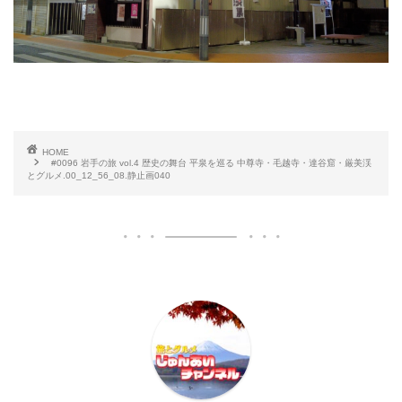
HOME
#0096 岩手の旅 vol.4 歴史の舞台 平泉を巡る 中尊寺・毛越寺・達谷窟・厳美渓
とグルメ.00_12_56_08.静止画040