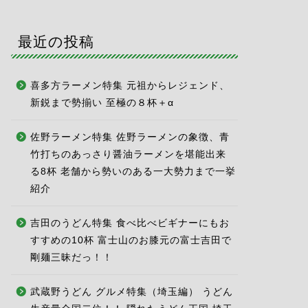
最近の投稿
喜多方ラーメン特集 元祖からレジェンド、
新鋭まで勢揃い 至極の８杯＋α
佐野ラーメン特集 佐野ラーメンの象徴、青
竹打ちのあっさり醤油ラーメンを堪能出来
る8杯 老舗から勢いのある一大勢力まで一挙
紹介
吉田のうどん特集 食べ比べビギナーにもお
すすめの10杯 富士山のお膝元の富士吉田で
剛麺三昧だっ！！
武蔵野うどん グルメ特集（埼玉編） うどん